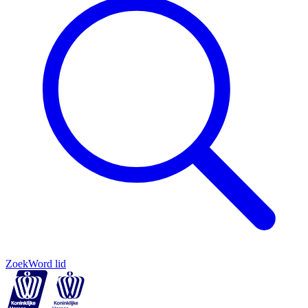
Zoek
Word lid