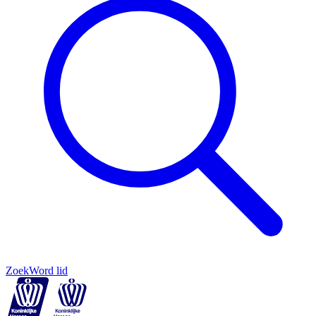
Zoek
Word lid