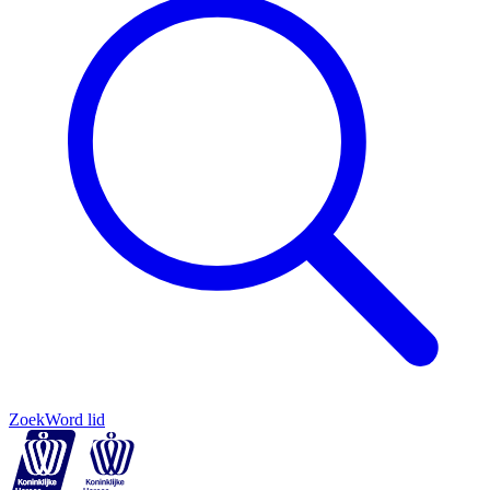
Zoek
Word lid