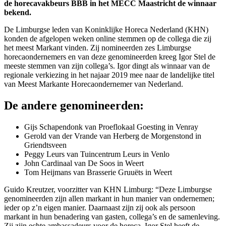
de horecavakbeurs BBB in het MECC Maastricht de winnaar
bekend.
De Limburgse leden van Koninklijke Horeca Nederland (KHN)
konden de afgelopen weken online stemmen op de collega die zij
het meest Markant vinden. Zij nomineerden zes Limburgse
horecaondernemers en van deze genomineerden kreeg Igor Stel de
meeste stemmen van zijn collega’s. Igor dingt als winnaar van de
regionale verkiezing in het najaar 2019 mee naar de landelijke titel
van Meest Markante Horecaondernemer van Nederland.
De andere genomineerden:
Gijs Schapendonk van Proeflokaal Goesting in Venray
Gerold van der Vrande van Herberg de Morgenstond in
Griendtsveen
Peggy Leurs van Tuincentrum Leurs in Venlo
John Cardinaal van De Soos in Weert
Tom Heijmans van Brasserie Gruuëts in Weert
Guido Kreutzer, voorzitter van KHN Limburg: “Deze Limburgse
genomineerden zijn allen markant in hun manier van ondernemen;
ieder op z’n eigen manier. Daarnaast zijn zij ook als persoon
markant in hun benadering van gasten, collega’s en de samenleving.
Zij zijn echte ambassadeurs voor de horeca. Igor Stel heeft de