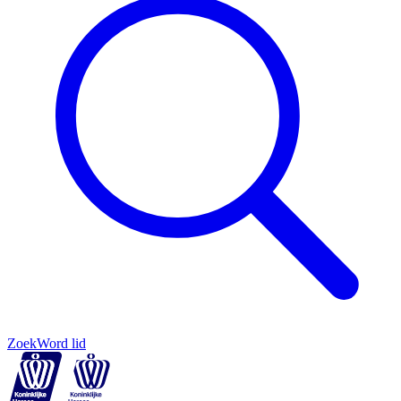
Zoek
Word lid