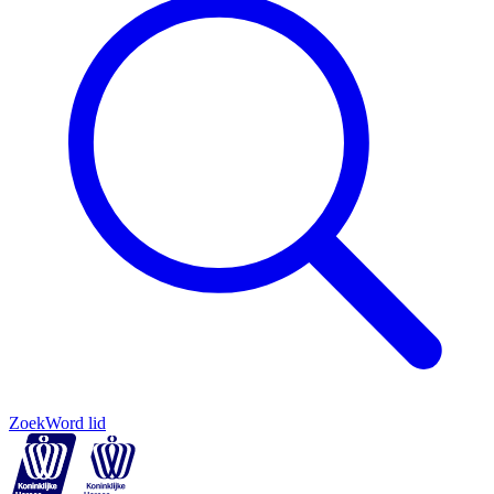
Zoek
Word lid