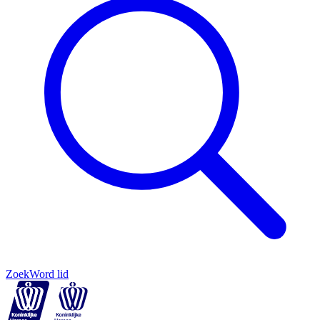
Zoek
Word lid