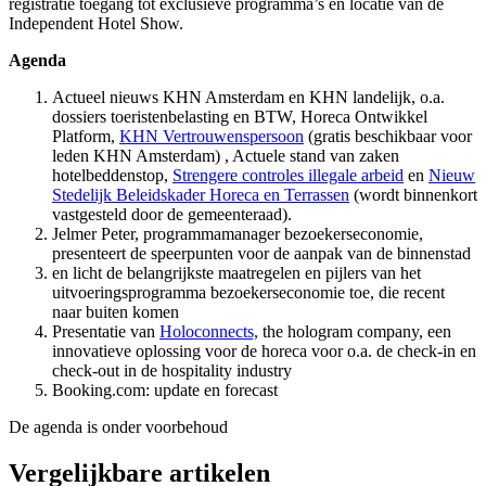
registratie toegang tot exclusieve programma’s en locatie van de
Independent Hotel Show.
Agenda
Actueel nieuws KHN Amsterdam en KHN landelijk, o.a.
dossiers toeristenbelasting en BTW, Horeca Ontwikkel
Platform,
KHN Vertrouwenspersoon
(gratis beschikbaar voor
leden KHN Amsterdam) , Actuele stand van zaken
hotelbeddenstop,
Strengere controles illegale arbeid
en
Nieuw
Stedelijk Beleidskader Horeca en Terrassen
(wordt binnenkort
vastgesteld door de gemeenteraad).
Jelmer Peter, programmamanager bezoekerseconomie,
presenteert de speerpunten voor de aanpak van de binnenstad
en licht de belangrijkste maatregelen en pijlers van het
uitvoeringsprogramma bezoekerseconomie toe, die recent
naar buiten komen
Presentatie van
Holoconnects,
the hologram company, een
innovatieve oplossing voor de horeca voor o.a. de check-in en
check-out in de hospitality industry
Booking.com: update en forecast
De agenda is onder voorbehoud
Vergelijkbare artikelen