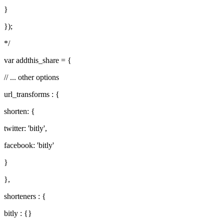
}
});
*/
var addthis_share = {
// ... other options
url_transforms : {
shorten: {
twitter: 'bitly',
facebook: 'bitly'
}
},
shorteners : {
bitly : {}