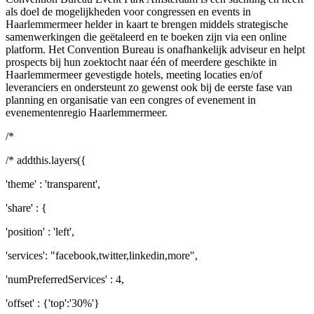
als doel de mogelijkheden voor congressen en events in
Haarlemmermeer helder in kaart te brengen middels strategische
samenwerkingen die geëtaleerd en te boeken zijn via een online
platform. Het Convention Bureau is onafhankelijk adviseur en helpt
prospects bij hun zoektocht naar één of meerdere geschikte in
Haarlemmermeer gevestigde hotels, meeting locaties en/of
leveranciers en ondersteunt zo gewenst ook bij de eerste fase van
planning en organisatie van een congres of evenement in
evenementenregio Haarlemmermeer.
/*
/* addthis.layers({
'theme' : 'transparent',
'share' : {
'position' : 'left',
'services': "facebook,twitter,linkedin,more",
'numPreferredServices' : 4,
'offset' : {'top':'30%'}