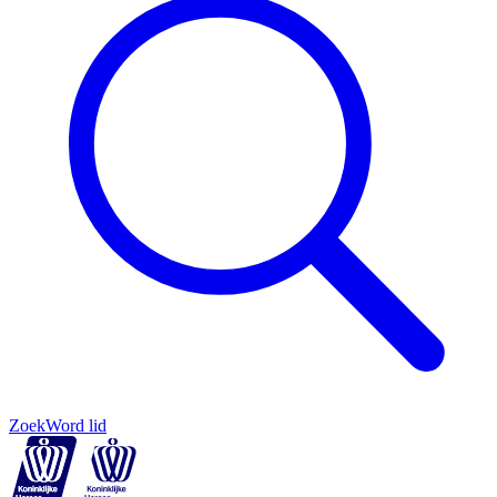
Zoek
Word lid