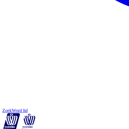
Zoek
Word lid