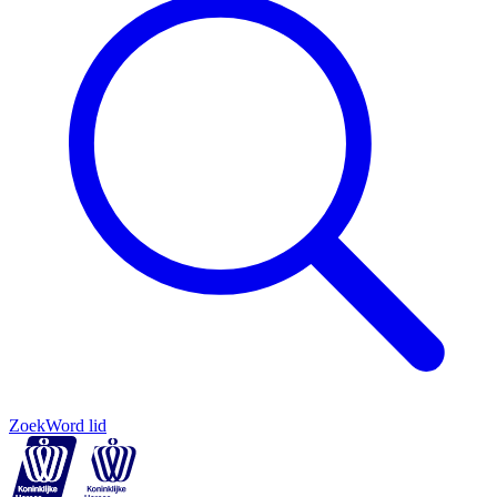
Zoek
Word lid