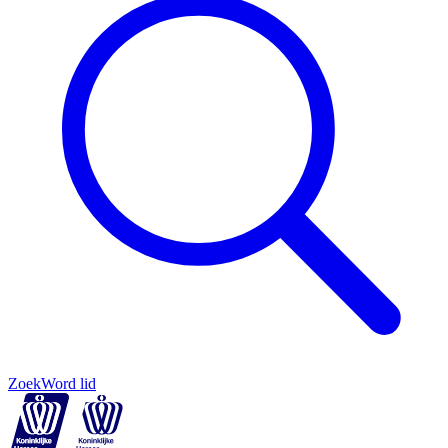
Zoek
Word lid