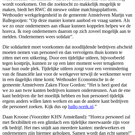
wordt voorkomen. Om die zoektocht zo makkelijk mogelijk te
maken, biedt het RWC dit nieuwe online matchingsplatform.
Wethouder werkgelegenheid in de gemeente Amstelveen Marijn van
Ballegooijen: “Op deze manier komen aanbod en vraag samen. Als
we zo onze ondernemers aan elkaar kunnen koppelen helpen we de
horeca. Ik roep ondernemers daarom op zich zoveel mogelijk aan te
melden. Ondernemers wees solidair”.
Die solidariteit moet voorkomen dat noodlijdende bedrijven afscheid
moeten nemen van personeel en dan vervolgens thuis komen te
zitten met een uitkering. Door een tijdelijke uitleen, bijvoorbeeld
tegen kostprijs, kunnen ze op een later moment weer terugkeren
naar hun oude plek. Tijdelijke uitleen zorgt voor een vermindering
van de financiële last voor de werkgever terwijl de werknemer weer
in een dagelijks ritme komt. Wethouder Economische in de
gemeente Amstelveen Zaken Floor Gordon: “Het is heel goed dat
we zo aan twee kanten bedrijven kunnen ondersteunen. Aan de ene
kant bedrijven die het moeilijk hebben en hun personeel tijdelijk
ergens anders willen laten werken en aan de andere kant bedrijven
die personeel zoeken. Kijk dus op
hallo-werk.nl
.”
Daan Kroone (Voorzitter KHN Amstelland): “Horeca personeel zal
met flexibiliteit en een glimlach een tijdelijke meerwaarde zijn voor
elk bedrijf. Het mes snijdt aan meerdere kanten: medewerkers en
ondernemers zijn hiermee geholpen. Samen wordt dan echt samen!”