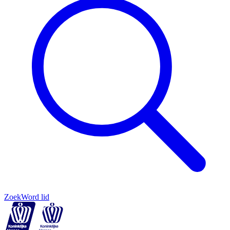
Zoek
Word lid