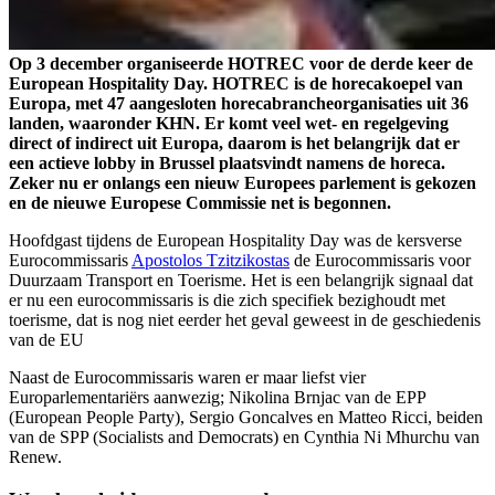
Op 3 december organiseerde HOTREC voor de derde keer de
European Hospitality Day. HOTREC is de horecakoepel van
Europa, met 47 aangesloten horecabrancheorganisaties uit 36
landen, waaronder KHN. Er komt veel wet- en regelgeving
direct of indirect uit Europa, daarom is het belangrijk dat er
een actieve lobby in Brussel plaatsvindt namens de horeca.
Zeker nu er onlangs een nieuw Europees parlement is gekozen
en de nieuwe Europese Commissie net is begonnen.
Hoofdgast tijdens de European Hospitality Day was de kersverse
Eurocommissaris
Apostolos Tzitzikostas
de Eurocommissaris voor
Duurzaam Transport en Toerisme. Het is een belangrijk signaal dat
er nu een eurocommissaris is die zich specifiek bezighoudt met
toerisme, dat is nog niet eerder het geval geweest in de geschiedenis
van de EU
Naast de Eurocommissaris waren er maar liefst vier
Europarlementariërs aanwezig; Nikolina Brnjac van de EPP
(European People Party), Sergio Goncalves en Matteo Ricci, beiden
van de SPP (Socialists and Democrats) en Cynthia Ni Mhurchu van
Renew.