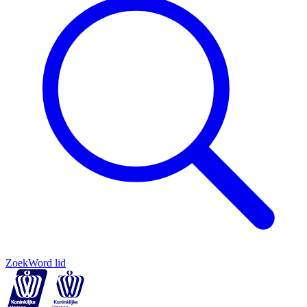
Zoek
Word lid