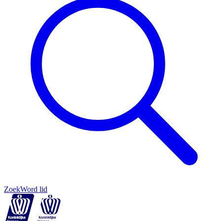
Zoek
Word lid