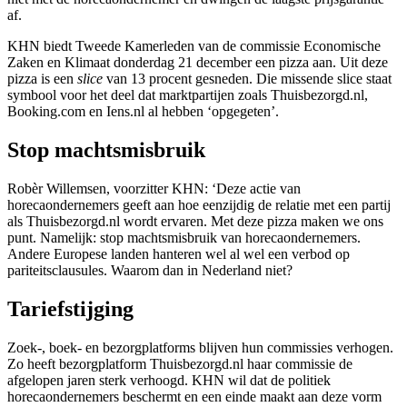
af.
KHN biedt Tweede Kamerleden van de commissie Economische
Zaken en Klimaat donderdag 21 december een pizza aan. Uit deze
pizza is een
slice
van 13 procent gesneden. Die missende slice staat
symbool voor het deel dat marktpartijen zoals Thuisbezorgd.nl,
Booking.com en Iens.nl al hebben ‘opgegeten’.
Stop machtsmisbruik
Robèr Willemsen, voorzitter KHN: ‘Deze actie van
horecaondernemers geeft aan hoe eenzijdig de relatie met een partij
als Thuisbezorgd.nl wordt ervaren. Met deze pizza maken we ons
punt. Namelijk: stop machtsmisbruik van horecaondernemers.
Andere Europese landen hanteren wel al wel een verbod op
pariteitsclausules. Waarom dan in Nederland niet?
Tariefstijging
Zoek-, boek- en bezorgplatforms blijven hun commissies verhogen.
Zo heeft bezorgplatform Thuisbezorgd.nl haar commissie de
afgelopen jaren sterk verhoogd. KHN wil dat de politiek
horecaondernemers beschermt en een einde maakt aan deze vorm