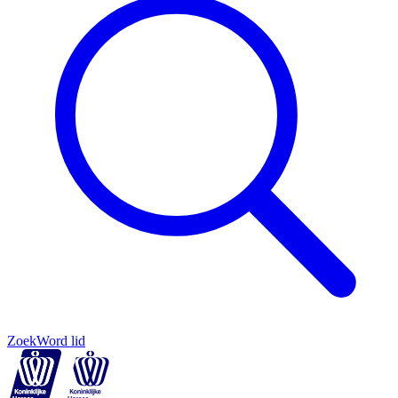
Zoek
Word lid