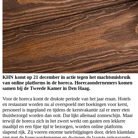
KHN komt op 21 december in actie tegen het machtsmisbruik
van online platforms in de horeca. Horecaondernemers komen
samen bij de Tweede Kamer in Den Haag.
Voor de horeca komt de drukste periode van het jaar eraan. Hotels
en restaurant worden nu al overspoeld met boekingen voor kerst,
personeel is ingepland en tijdens de kerstvakantie zal er meer eten
thuisbezorgd worden dan ooit. Dat lijkt allemaal zonneschijn. Maar
terwijl de horeca zich in het zweet werkt om gasten een lekkere
maaltijd en een fijne tijd te bezorgen, worden online platforms
slapend rijk. Zij voeren enorme tariefstijgingen door, delen klantdata
niet met de horecaondernemer en dwingen de laagste prijsgarantie