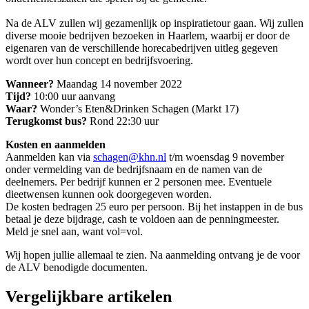
Na de ALV zullen wij gezamenlijk op inspiratietour gaan. Wij zullen
diverse mooie bedrijven bezoeken in Haarlem, waarbij er door de
eigenaren van de verschillende horecabedrijven uitleg gegeven
wordt over hun concept en bedrijfsvoering.
Wanneer?
Maandag 14 november 2022
Tijd?
10:00 uur aanvang
Waar?
Wonder’s Eten&Drinken Schagen (Markt 17)
Terugkomst bus?
Rond 22:30 uur
Kosten en aanmelden
Aanmelden kan via
schagen@khn.nl
t/m woensdag 9 november
onder vermelding van de bedrijfsnaam en de namen van de
deelnemers. Per bedrijf kunnen er 2 personen mee. Eventuele
dieetwensen kunnen ook doorgegeven worden.
De kosten bedragen 25 euro per persoon. Bij het instappen in de bus
betaal je deze bijdrage, cash te voldoen aan de penningmeester.
Meld je snel aan, want vol=vol.
Wij hopen jullie allemaal te zien. Na aanmelding ontvang je de voor
de ALV benodigde documenten.
Vergelijkbare artikelen