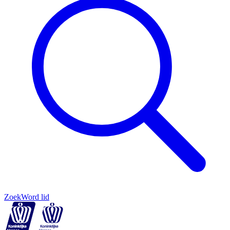
Zoek
Word lid