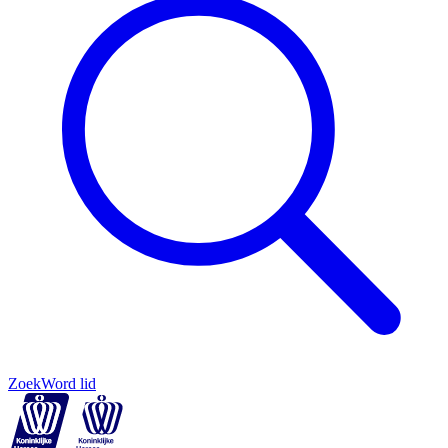
Zoek
Word lid