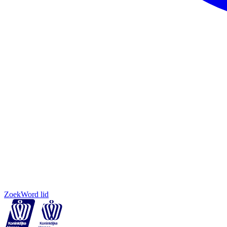
Zoek
Word lid