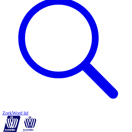
Zoek
Word lid