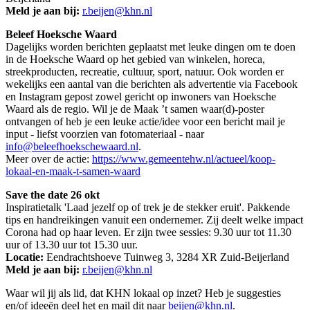
Meld je aan bij:
r.beijen@khn.nl
Beleef Hoeksche Waard
Dagelijks worden berichten geplaatst met leuke dingen om te doen
in de Hoeksche Waard op het gebied van winkelen, horeca,
streekproducten, recreatie, cultuur, sport, natuur. Ook worden er
wekelijks een aantal van die berichten als advertentie via Facebook
en Instagram gepost zowel gericht op inwoners van Hoeksche
Waard als de regio. Wil je de Maak ’t samen waar(d)-poster
ontvangen of heb je een leuke actie/idee voor een bericht mail je
input - liefst voorzien van fotomateriaal - naar
info@beleefhoekschewaard.nl
.
Meer over de actie:
https://www.gemeentehw.nl/actueel/koop-
lokaal-en-maak-t-samen-waard
Save the date 26 okt
Inspiratietalk 'Laad jezelf op of trek je de stekker eruit'. Pakkende
tips en handreikingen vanuit een ondernemer. Zij deelt welke impact
Corona had op haar leven. Er zijn twee sessies: 9.30 uur tot 11.30
uur of 13.30 uur tot 15.30 uur.
Locatie:
Eendrachtshoeve Tuinweg 3, 3284 XR Zuid-Beijerland
Meld je aan bij:
r.beijen@khn.nl
Waar wil jij als lid, dat KHN lokaal op inzet? Heb je suggesties
en/of ideeën deel het en mail dit naar
beijen@khn.nl
.