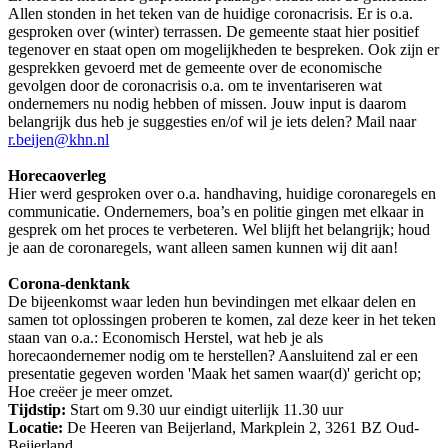
Allen stonden in het teken van de huidige coronacrisis. Er is o.a.
gesproken over (winter) terrassen. De gemeente staat hier positief
tegenover en staat open om mogelijkheden te bespreken. Ook zijn er
gesprekken gevoerd met de gemeente over de economische
gevolgen door de coronacrisis o.a. om te inventariseren wat
ondernemers nu nodig hebben of missen. Jouw input is daarom
belangrijk dus heb je suggesties en/of wil je iets delen? Mail naar
r.beijen@khn.nl
Horecaoverleg
Hier werd gesproken over o.a. handhaving, huidige coronaregels en
communicatie. Ondernemers, boa’s en politie gingen met elkaar in
gesprek om het proces te verbeteren. Wel blijft het belangrijk; houd
je aan de coronaregels, want alleen samen kunnen wij dit aan!
Corona-denktank
De bijeenkomst waar leden hun bevindingen met elkaar delen en
samen tot oplossingen proberen te komen, zal deze keer in het teken
staan van o.a.: Economisch Herstel, wat heb je als
horecaondernemer nodig om te herstellen? Aansluitend zal er een
presentatie gegeven worden 'Maak het samen waar(d)' gericht op;
Hoe creëer je meer omzet.
Tijdstip:
Start om 9.30 uur eindigt uiterlijk 11.30 uur
Locatie:
De Heeren van Beijerland, Markplein 2, 3261 BZ Oud-
Beijerland