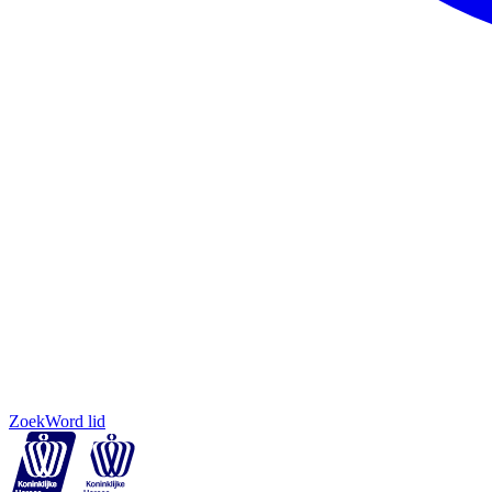
Zoek
Word lid