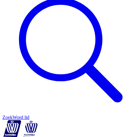
Zoek
Word lid