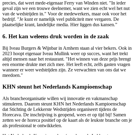
precies, dat weet mede-eigenaar Ferry van Winden niet. "In ieder
geval zijn we een trouwe deelnemer, want we zien echt wel het nut
van de wedstrijden in." Voor de medewerkers, maar ook voor het
bedrijf. "Je kunt er namelijk veel publiciteit mee vergaren. De
plaatselijke krant, landelijke media. Hier liggen dus kansen.”
6. Het kan weleens druk worden in de zaak
Bij Iveau Burgers & Wijnbar in Arnhem staan al vier bekers. Ook in
2023 hoopt eigenaar Iveau Mullink weer op succes, want het trekt
altijd mensen naar het restaurant. "Het winnen van deze prijs brengt
een enorme drukte met zich mee. Het leeft echt, zelfs gasten vragen
wanneer er weer wedstrijden zijn. Ze verwachten van ons dat we
meedoen."
KHN steunt het Nederlands Kampioenschap
Als brancheorganisatie willen wij innovatie en vakmanschap
stimuleren. Daarom steunt KHN het Nederlands Kampioenschap
dat Stichting de Lekkerste Wedstrijden organiseert tijdens de
Horecava. De inschrijving is geopend, wees er op tijd bij! Samen
zetten we de horeca positief op de kaart als de leukste branche om je
als professional te ontwikkelen.