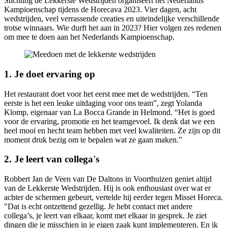
Stichting de Lekkerste Wedstrijden organiseert het Nederlands
Kampioenschap tijdens de Horecava 2023. Vier dagen, acht
wedstrijden, veel verrassende creaties en uiteindelijke verschillende
trotse winnaars. Wie durft het aan in 2023? Hier volgen zes redenen
om mee te doen aan het Nederlands Kampioenschap.
1. Je doet ervaring op
Het restaurant doet voor het eerst mee met de wedstrijden. “Ten
eerste is het een leuke uitdaging voor ons team”, zegt Yolanda
Klomp, eigenaar van La Bocca Grande in Helmond. “Het is goed
voor de ervaring, promotie en het teamgevoel. Ik denk dat we een
heel mooi en hecht team hebben met veel kwaliteiten. Ze zijn op dit
moment druk bezig om te bepalen wat ze gaan maken.”
2. Je leert van collega's
Robbert Jan de Veen van De Daltons in Voorthuizen geniet altijd
van de Lekkerste Wedstrijden. Hij is ook enthousiast over wat er
achter de schermen gebeurt, vertelde hij eerder tegen Misset Horeca.
"Dat is echt ontzettend gezellig. Je hebt contact met andere
collega’s, je leert van elkaar, komt met elkaar in gesprek. Je ziet
dingen die je misschien in je eigen zaak kunt implementeren. En ik