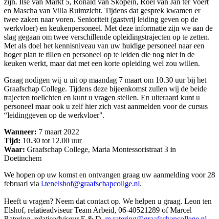
zijn. Ilse van Markt 5, Ronald van Skopein, Roel van Jan ter Voert
en Mascha van Villa Ruimzicht. Tijdens dat gesprek kwamen er
twee zaken naar voren. Senioriteit (gastvrij leiding geven op de
werkvloer) en keukenpersoneel. Met deze informatie zijn we aan de
slag gegaan om twee verschillende opleidingstrajecten op te zetten.
Met als doel het kennisniveau van uw huidige personeel naar een
hoger plan te tillen en personeel op te leiden die nog niet in de
keuken werkt, maar dat met een korte opleiding wel zou willen.
Graag nodigen wij u uit op maandag 7 maart om 10.30 uur bij het
Graafschap College. Tijdens deze bijeenkomst zullen wij de beide
trajecten toelichten en kunt u vragen stellen. En uiteraard kunt u
personeel maar ook u zelf hier zich vast aanmelden voor de cursus
“leidinggeven op de werkvloer".
Wanneer:
7 maart 2022
Tijd:
10.30 tot 12.00 uur
Waar:
Graafschap College, Maria Montessoristraat 3 in
Doetinchem
We hopen op uw komst en ontvangen graag uw aanmelding voor 28
februari via
l.tenelshof@graafschapcollge.nl
.
Heeft u vragen? Neem dat contact op. We helpen u graag. Leon ten
Elshof, relatieadviseur Team Arbeid, 06-40521289 of Marcel
Ratering, relatieadviseur E & D,
m.ratering@graafschapcollege.nl
,