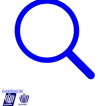
Zoek
Word lid