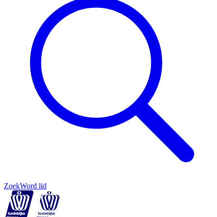
Zoek
Word lid