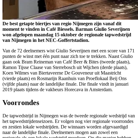
De best getapte biertjes van regio Nijmegen zijn vanaf dit
moment te vinden in Café Biessels. Barman Giulio Severijnen
won afgelopen maandag 15 oktober de regionale tapwedstrijd
van Nijmegen in het NEC-Goffertstadion.
Van de 72 deelnemers wist Giulio Severijnen met een score van 171
punten de winst met één punt naar zich toe te trekken. Naast Giulio
gaan ook Bram Reineman van Café Beer & Bites (tweede plaats),
Ramon Tijsse Claase van Sterrebosch uit Wijchen (derde plaats),
Koen Wilmes van Biertaveerne De Gouveneur uit Maastricht
(vierde plaats) en Rosmarijn Raanhuis van Proeflokaal Beij Ons
(vijfde plaats) naar de landelijke finale. Die finale vindt in januari
2019 plaats tijdens de vakbeurs Horecava in Amsterdam.
Voorrondes
De tapwedstrijd in Nijmegen was de tweede regionale wedstrijd van
het tapwedstrijdenseizoen. Er volgen nog vier regionale voorrondes
en zestien lokale wedstrijden. De winnaars worden afgevaardigd
naar de landelijke finale. Deelnemers mogen aan zowel een
regionale als een lokale wedstrijd meedoen. Op die manier hebben