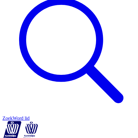
Zoek
Word lid