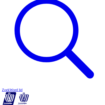
Zoek
Word lid