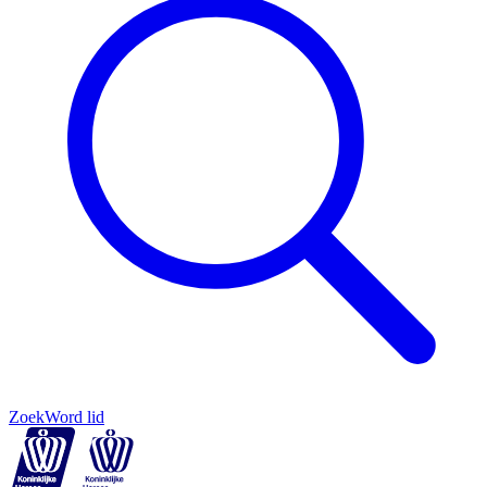
Zoek
Word lid