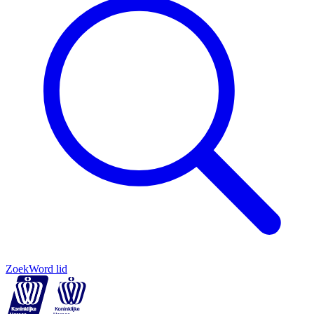
Zoek
Word lid