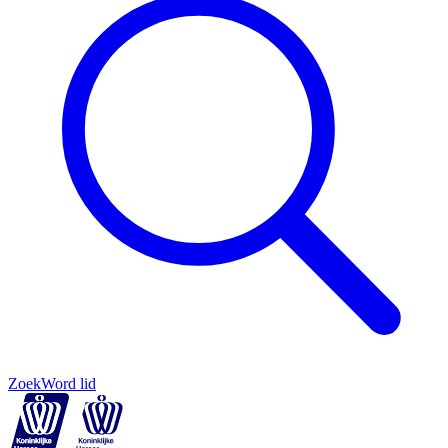
Zoek
Word lid