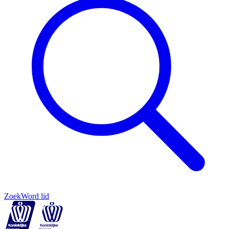
Zoek
Word lid