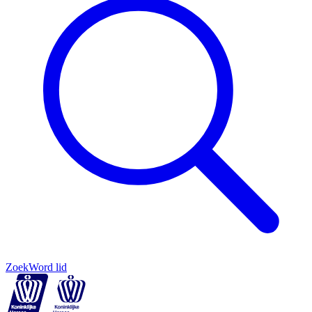
Zoek
Word lid