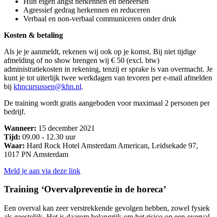
Hun eigen angst herkennen en beheersen
Agressief gedrag herkennen en reduceren
Verbaal en non-verbaal communiceren onder druk
Kosten & betaling
Als je je aanmeldt, rekenen wij ook op je komst. Bij niet tijdige
afmelding of no show brengen wij € 50 (excl. btw)
administratiekosten in rekening, tenzij er sprake is van overmacht. Je
kunt je tot uiterlijk twee werkdagen van tevoren per e-mail afmelden
bij
khncursussen@khn.nl
.
De training wordt gratis aangeboden voor maximaal 2 personen per
bedrijf.
Wanneer:
15 december 2021
Tijd:
09.00 - 12.30 uur
Waar:
Hard Rock Hotel Amsterdam American, Leidsekade 97,
1017 PN Amsterdam
Meld je aan via deze link
Training ‘Overvalpreventie in de horeca’
Een overval kan zeer verstrekkende gevolgen hebben, zowel fysiek
als geestelijk. Het is daarom belangrijk om het risico op een overval