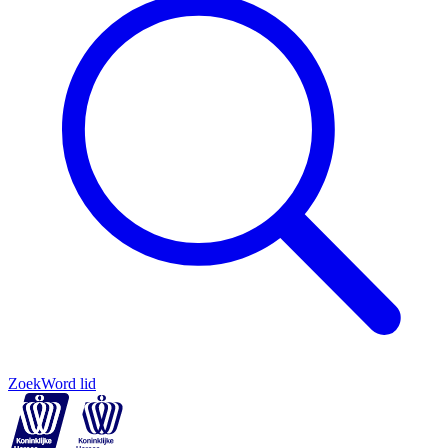
Zoek
Word lid