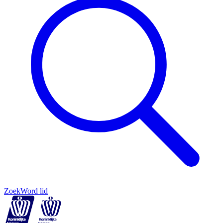
Zoek
Word lid