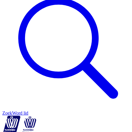
Zoek
Word lid