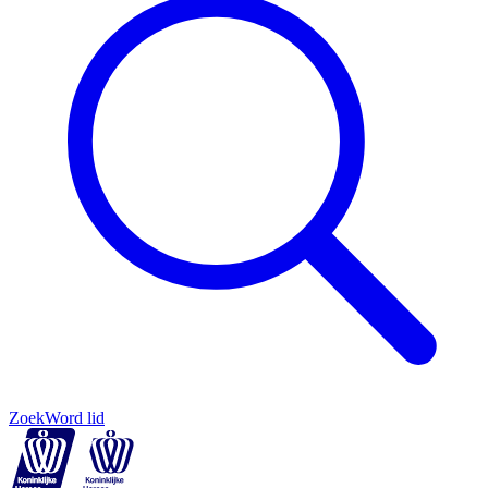
Zoek
Word lid