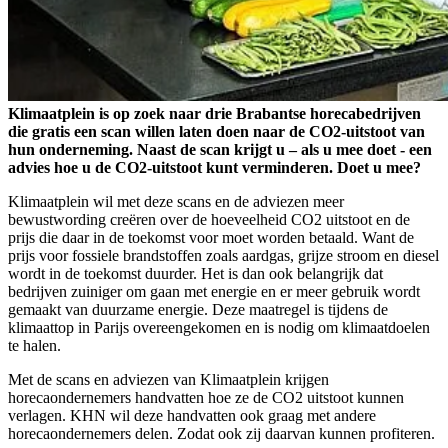
Klimaatplein is op zoek naar drie Brabantse horecabedrijven
die gratis een scan willen laten doen naar de CO2-uitstoot van
hun onderneming. Naast de scan krijgt u – als u mee doet - een
advies hoe u de CO2-uitstoot kunt verminderen. Doet u mee?
Klimaatplein wil met deze scans en de adviezen meer
bewustwording creëren over de hoeveelheid CO2 uitstoot en de
prijs die daar in de toekomst voor moet worden betaald. Want de
prijs voor fossiele brandstoffen zoals aardgas, grijze stroom en diesel
wordt in de toekomst duurder. Het is dan ook belangrijk dat
bedrijven zuiniger om gaan met energie en er meer gebruik wordt
gemaakt van duurzame energie. Deze maatregel is tijdens de
klimaattop in Parijs overeengekomen en is nodig om klimaatdoelen
te halen.
Met de scans en adviezen van Klimaatplein krijgen
horecaondernemers handvatten hoe ze de CO2 uitstoot kunnen
verlagen. KHN wil deze handvatten ook graag met andere
horecaondernemers delen. Zodat ook zij daarvan kunnen profiteren.