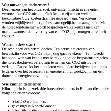
Wat ontvangen deelnemers?
Deelnemers aan het onderzoek ontvangen inzicht in alle eigen
veroorzaakte CO2-uitstoot. Ook krijgen zij te zien welke
toekomstige CO2-kosten daarmee gepaard gaan. Vervolgens
worden vrijblijvend energie-bespaarmogelijkheden aangereikt. Met
de horecaondernemer wordt besproken welke keuzes men kan
maken wanneer de invoering van een CO2-prijs morgen al realiteit
zou zijn.
Waarom deze scan?
De scan heeft een drietal doelen. Ten eerste het creëren van
bewustzijn voor wat CO2-beprijzing gaat betekenen. Ten tweede
het opbouwen van kennis met betrekking tot de bespaarmaatregelen
die horecabedrijven bereid zijn te nemen om CO2-uitstoot te
verlagen. En tot slot het stimuleren van andere bedrijven om kennis
te delen over het besparen van energie en hun zoektocht naar een
duurzame energievoorziening.
Wie kunnen deelnemen?
Klimaatplein is op zoek drie horecadeelnemers in Brabant die aan de
volgende eisen voldoen:
5 tot 250 werknemers
gevestigd in Noord-Brabant
1 bedrijfslocatie en minimaal 3 eigen dienstwagens