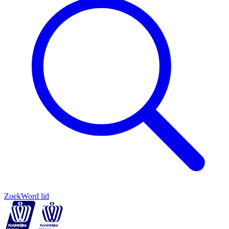
Zoek
Word lid