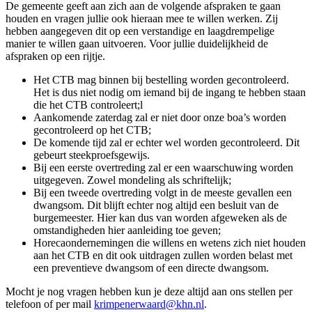
De gemeente geeft aan zich aan de volgende afspraken te gaan
houden en vragen jullie ook hieraan mee te willen werken. Zij
hebben aangegeven dit op een verstandige en laagdrempelige
manier te willen gaan uitvoeren. Voor jullie duidelijkheid de
afspraken op een rijtje.
Het CTB mag binnen bij bestelling worden gecontroleerd.
Het is dus niet nodig om iemand bij de ingang te hebben staan
die het CTB controleert;l
Aankomende zaterdag zal er niet door onze boa’s worden
gecontroleerd op het CTB;
De komende tijd zal er echter wel worden gecontroleerd. Dit
gebeurt steekproefsgewijs.
Bij een eerste overtreding zal er een waarschuwing worden
uitgegeven. Zowel mondeling als schriftelijk;
Bij een tweede overtreding volgt in de meeste gevallen een
dwangsom. Dit blijft echter nog altijd een besluit van de
burgemeester. Hier kan dus van worden afgeweken als de
omstandigheden hier aanleiding toe geven;
Horecaondernemingen die willens en wetens zich niet houden
aan het CTB en dit ook uitdragen zullen worden belast met
een preventieve dwangsom of een directe dwangsom.
Mocht je nog vragen hebben kun je deze altijd aan ons stellen per
telefoon of per mail
krimpenerwaard@khn.nl
.