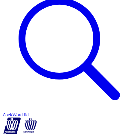
Zoek
Word lid