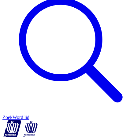
Zoek
Word lid