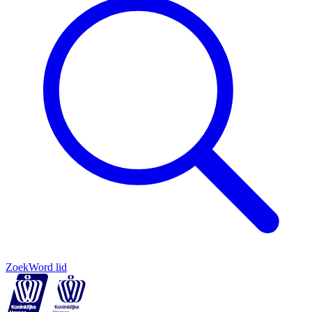
Zoek
Word lid