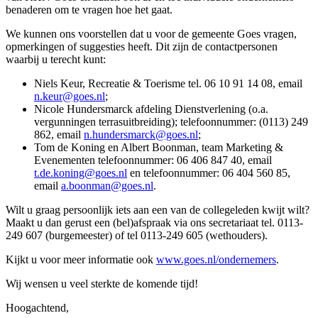
benaderen om te vragen hoe het gaat.
We kunnen ons voorstellen dat u voor de gemeente Goes vragen,
opmerkingen of suggesties heeft. Dit zijn de contactpersonen
waarbij u terecht kunt:
Niels Keur, Recreatie & Toerisme tel. 06 10 91 14 08, email
n.keur@goes.nl
;
Nicole Hundersmarck afdeling Dienstverlening (o.a.
vergunningen terrasuitbreiding); telefoonnummer: (0113) 249
862, email
n.hundersmarck@goes.nl
;
Tom de Koning en Albert Boonman, team Marketing &
Evenementen telefoonnummer: 06 406 847 40, email
t.de.koning@goes.nl
en telefoonnummer: 06 404 560 85,
email
a.boonman@goes.nl
.
Wilt u graag persoonlijk iets aan een van de collegeleden kwijt wilt?
Maakt u dan gerust een (bel)afspraak via ons secretariaat tel. 0113-
249 607 (burgemeester) of tel 0113-249 605 (wethouders).
Kijkt u voor meer informatie ook
www.goes.nl/ondernemers
.
Wij wensen u veel sterkte de komende tijd!
Hoogachtend,