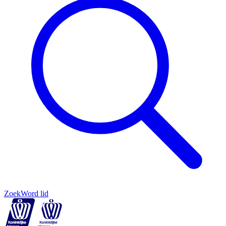
Zoek
Word lid