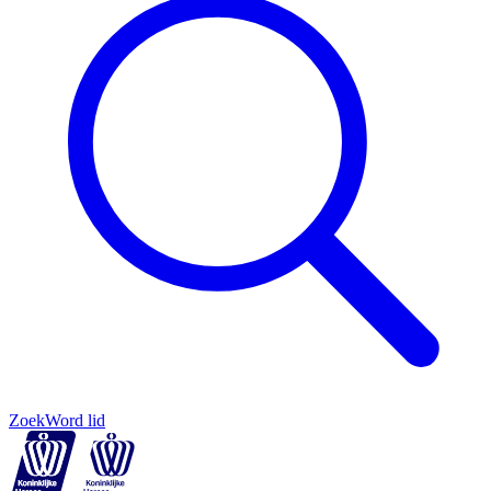
Zoek
Word lid