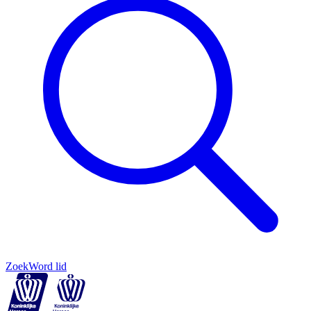
Zoek
Word lid