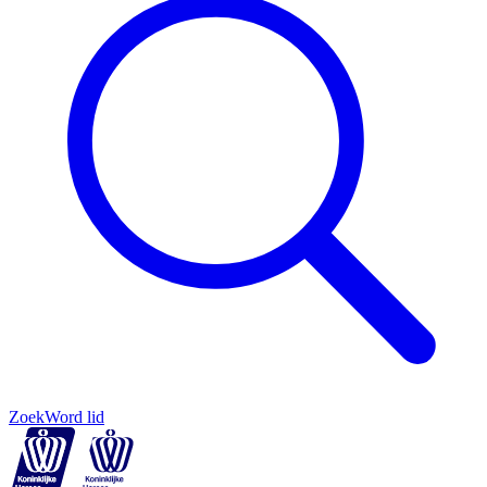
Zoek
Word lid