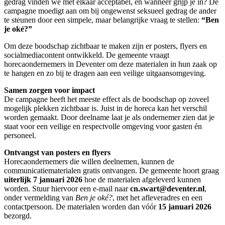
gedrag vinden we met elkaar acceptabel, en wanneer grijp je in? De
campagne moedigt aan om bij ongewenst seksueel gedrag de ander
te steunen door een simpele, maar belangrijke vraag te stellen:
“Ben
je oké?”
Om deze boodschap zichtbaar te maken zijn er posters, flyers en
socialmediacontent ontwikkeld. De gemeente vraagt
horecaondernemers in Deventer om deze materialen in hun zaak op
te hangen en zo bij te dragen aan een veilige uitgaansomgeving.
Samen zorgen voor impact
De campagne heeft het meeste effect als de boodschap op zoveel
mogelijk plekken zichtbaar is. Juist in de horeca kan het verschil
worden gemaakt. Door deelname laat je als ondernemer zien dat je
staat voor een veilige en respectvolle omgeving voor gasten én
personeel.
Ontvangst van posters en flyers
Horecaondernemers die willen deelnemen, kunnen de
communicatiematerialen gratis ontvangen. De gemeente hoort graag
uiterlijk 7 januari 2026
hoe de materialen afgeleverd kunnen
worden. Stuur hiervoor een e-mail naar
cn.swart@deventer.nl
,
onder vermelding van
Ben je oké?
, met het afleveradres en een
contactpersoon. De materialen worden dan vóór
15 januari 2026
bezorgd.