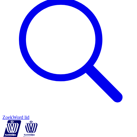
Zoek
Word lid