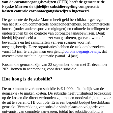
van de coronatoegangsbewijzen (CTB) heeft de gemeente de
Fryske Marren de tijdelijke subsidieregeling compensatie
kosten controle coronatoegangsbewijzen ingevoerd.
De gemeente de Fryske Marren heeft geld beschikbaar gekregen
van het Rijk om commerciële horecaondernemers, paracommerciële
horeca (onder andere sportverenigingen) en culturele instellingen te
ondersteunen bij de controle van coronatoegangsbewijzen. Denk
hierbij bijvoorbeeld aan de inzet van gastheren, gastvrouwen of
beveiligers en het aanschaffen van een scanner voor het
toegangsbewijs. Deze organisaties hebben de taak om bezoekers
vanaf 13 jaar te vragen naar een geldig
coronatoegangsbewijs
, dat
overeenkomt met hun legitimatie (vanaf 14 jaar).
Kosten die gemaakt zijn van 22 september tot en met 31 december
2021 komen in aanmerking voor deze subsidie.
Hoe hoog is de subsidie?
De maximum te verlenen subsidie is € 1.000, afhankelijk van de
gemaakte / te maken kosten. De subsidie heeft uitsluitend betrekking
op de kosten die direct verbonden zijn met en noodzakelijk zijn voor
de uit te voeren CTB controle. Er is een beperkt budget beschikbaar
gemaakt. Verstrekking van subsidie vindt plaats op volgorde van
ontvangst van complete aanvragen, totdat het subsidieplafond is