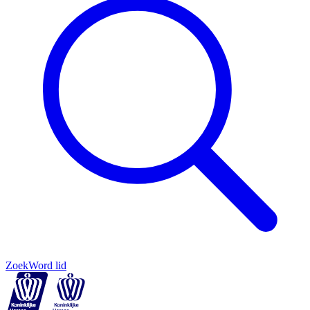
Zoek
Word lid