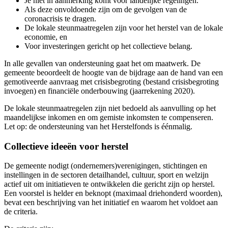
Je niet in aanmerking komt voor landelijke regelingen.
Als deze onvoldoende zijn om de gevolgen van de
coronacrisis te dragen.
De lokale steunmaatregelen zijn voor het herstel van de lokale
economie, en
Voor investeringen gericht op het collectieve belang.
In alle gevallen van ondersteuning gaat het om maatwerk. De
gemeente beoordeelt de hoogte van de bijdrage aan de hand van een
gemotiveerde aanvraag met crisisbegroting (bestand crisisbegroting
invoegen) en financiële onderbouwing (jaarrekening 2020).
De lokale steunmaatregelen zijn niet bedoeld als aanvulling op het
maandelijkse inkomen en om gemiste inkomsten te compenseren.
Let op: de ondersteuning van het Herstelfonds is éénmalig.
Collectieve ideeën voor herstel
De gemeente nodigt (ondernemers)verenigingen, stichtingen en
instellingen in de sectoren detailhandel, cultuur, sport en welzijn
actief uit om initiatieven te ontwikkelen die gericht zijn op herstel.
Een voorstel is helder en beknopt (maximaal driehonderd woorden),
bevat een beschrijving van het initiatief en waarom het voldoet aan
de criteria.