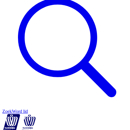
Zoek
Word lid