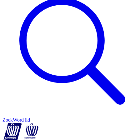
Zoek
Word lid