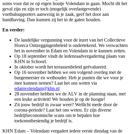
soms voor dat ze op eigen houtje Volendam in gaan. Mocht dit het
geval zijn en zijn er toch (mogelijk overlastgevende)
voetbalsupporters aanwezig in je zaak, geef het door aan
handhaving. Dan kunnen zij het in de gaten houden.
En verder:
De landelijke vergunning voor de inzet van het Collectieve
Horeca Ontzeggingenbeleid is ondertekend. We verwachten
het in november in Edam en Volendam in te kunnen zetten.
Op 18 september vindt de ledenraadvergadering plaats van
KHN in Schoorl.
In oktober wordt het terrassenbeleid geëvalueerd.
Op 16 november hebben we een volgend overleg met de
burgemeester en wethouder. Heb je punten die we voor je
mee kunnen nemen? Laat het ons weten via
edamvolendam@khn.nl
28 november hebben we de ALV in de planning staan, met
een leuke activiteit! We houden je op de hoogte!
Zit jouw bedrijf in zwaar weer? Wellicht mede door de
corona-periode? Laat het ons weten. Er zijn diverse
bedrijfseconomische scans om te bepalen hoe
toekomstbestendig je bedrijf is.
KHN Edam – Volendam vergadert iedere eerste dinsdag van de