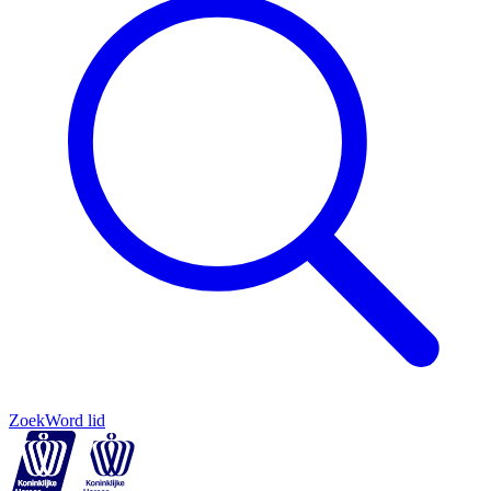
Zoek
Word lid