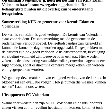
Op dinsdag 5 september jl. heeft het bestuur van KHN Edam-
Volendam haar bestuursvergadering gehouden. De
belangrijkste punten uit dit overleg kun je onderstaand
terugvinden.
Samenwerking KHN en gemeente voor kermis Edam en
Volendam
De kermis van Edam is goed verlopen. De kermis van Volendam
staat voor de deur. De samenwerking met de gemeente en de
ondernemers verloopt soepel. De leeftijdsbandjes zijn geregeld en
kunnen de komende dagen worden opgehaald. De gesprekken met
de clusters zijn ook goed verlopen. Alle clusterhoofden, beveiliging
en afdeling veiligheid zijn toegevoegd in een app. Hier worden
zaken als de constatering van zakkenrollers, crowdmanagement etc.
bijgehouden, zodat er direct via camera’s meegekeken kan worden
en ingegrepen kan worden.
We gaan op deze manier uit van een goed verloop van de kermis. In
oktober zal een evaluatie volgen. Heb je punten die we mee kunnen
nemen? Laat het ons weten.
Uitsupporters FC Volendam
Wanneer er wedstrijden zijn bij FC Volendam en de uitsupporters
alleen via een combi-regeling het stadion in komen, komt het toch