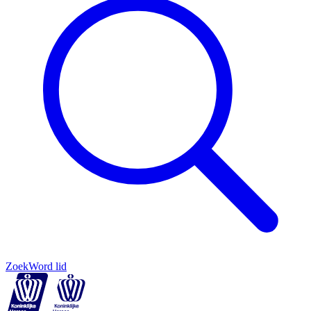
Zoek
Word lid