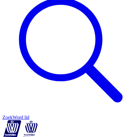
Zoek
Word lid