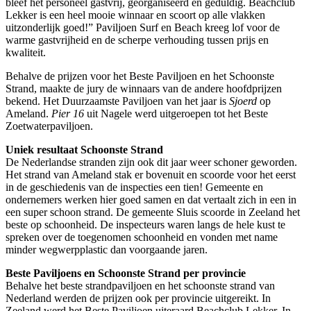
bleef het personeel gastvrij, georganiseerd en geduldig. Beachclub
Lekker is een heel mooie winnaar en scoort op alle vlakken
uitzonderlijk goed!” Paviljoen Surf en Beach kreeg lof voor de
warme gastvrijheid en de scherpe verhouding tussen prijs en
kwaliteit.
Behalve de prijzen voor het Beste Paviljoen en het Schoonste
Strand, maakte de jury de winnaars van de andere hoofdprijzen
bekend. Het Duurzaamste Paviljoen van het jaar is
Sjoerd
op
Ameland.
Pier 16
uit Nagele werd uitgeroepen tot het Beste
Zoetwaterpaviljoen.
Uniek resultaat Schoonste Strand
De Nederlandse stranden zijn ook dit jaar weer schoner geworden.
Het strand van Ameland stak er bovenuit en scoorde voor het eerst
in de geschiedenis van de inspecties een tien! Gemeente en
ondernemers werken hier goed samen en dat vertaalt zich in een in
een super schoon strand. De gemeente Sluis scoorde in Zeeland het
beste op schoonheid. De inspecteurs waren langs de hele kust te
spreken over de toegenomen schoonheid en vonden met name
minder wegwerpplastic dan voorgaande jaren.
Beste Paviljoens en Schoonste Strand per provincie
Behalve het beste strandpaviljoen en het schoonste strand van
Nederland werden de prijzen ook per provincie uitgereikt. In
Zeeland werd het Beste Paviljoen uiteraard Beachclub Lekker. In